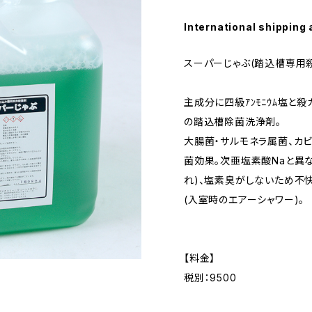
International shipping 
スーパーじゃぶ(踏込槽専用
主成分に四級ｱﾝﾓﾆｳﾑ塩
の踏込槽除菌洗浄剤。
大腸菌・サルモネラ属菌、カ
菌効果。次亜塩素酸Naと異な
れ)、塩素臭がしないため不
(入室時のエアーシャワー)。
【料金】
税別：9500