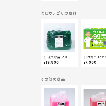
同じカテゴリの商品
【一剤で除菌・洗浄 ア
【ノロ対策はこれ
レルゲン対策】衛生習
シールド®️ 18k
¥19,800
¥7,000
慣 20kg キュービテ
ビテナー（20L）
ナー
ス
その他の商品