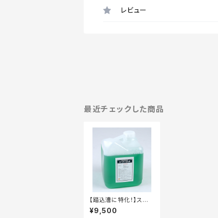
レビュー
最近チェックした商品
【踏込漕に特化！】スー
パーじゃぶ 10kg タ
¥9,500
フテナー容器