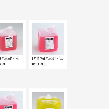
性除菌剤】ハセッ
【防錆強化除菌剤】ハセ
RV 10kg タフ
ップ55鉄 10kg タフ
300
¥9,800
容器
テナー容器