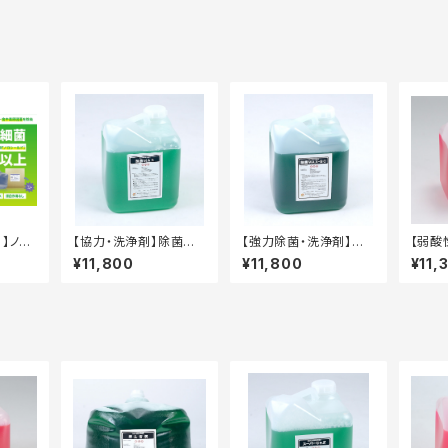
！】ノロ
【協力・洗浄剤】除菌MA
【強力除菌・洗浄剤】除
【弱酸
g キュー
X 10kg タフテナー
菌MAX－SC 10kg
プ55
¥11,800
¥11,800
¥11,
×1ケー
容器
タフテナー容器
テナー