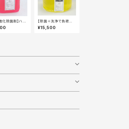
強化除菌剤】ハセ
【除菌＋洗浄で負荷軽
5鉄 10kg タフ
減】グレードワンS 20k
800
¥15,500
容器
g キュービテナー