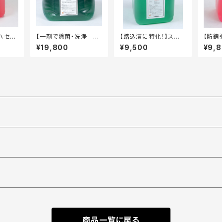
ハセッ
【一剤で除菌・洗浄 ア
【踏込漕に特化！】スー
【防錆
 タフ
レルゲン対策】衛生習
パーじゃぶ 10kg タ
ップ5
¥19,800
¥9,500
¥9,
慣 20kg キュービテ
フテナー容器
テナー
ナー
商品一覧に戻る