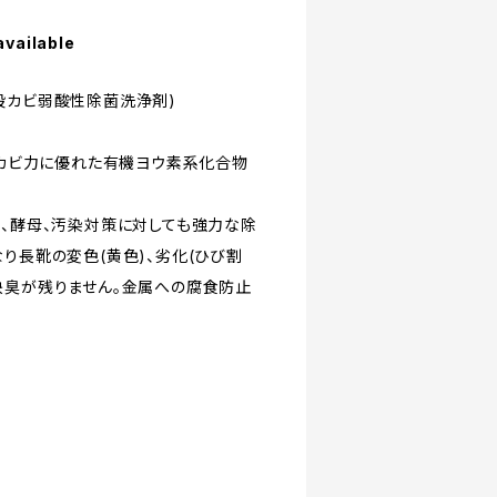
available
殺カビ弱酸性除菌洗浄剤)
と殺カビ力に優れた有機ヨウ素系化合物
ビ、酵母、汚染対策に対しても強力な除
り長靴の変色(黄色)、劣化(ひび割
快臭が残りません。金属への腐食防止