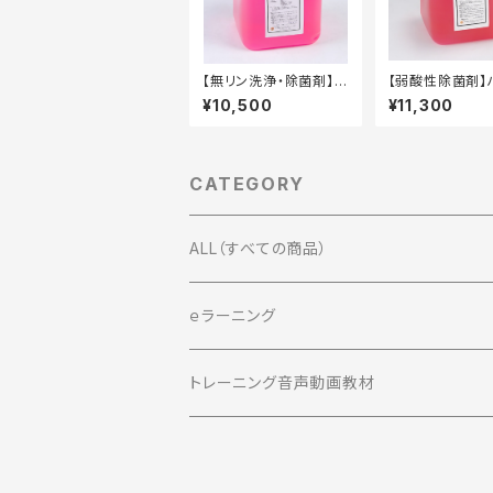
【無リン洗浄・除菌剤】除
【弱酸性除菌剤】
菌王AL-G 10kg タ
プ55RV 10kg
¥10,500
¥11,300
フテナー容器
テナー容器
CATEGORY
ALL（すべての商品）
洗浄剤・除菌剤
ｅラーニング
衛生習慣
プロテクール
経営者向けコース
トレーニング音声動画教材
ノロシールド
FCS推奨品
管理者・実務担当者向けコース