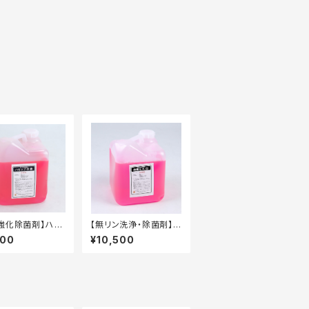
強化除菌剤】ハセ
【無リン洗浄・除菌剤】除
5鉄 10kg タフ
菌王AL-G 10kg タ
800
¥10,500
容器
フテナー容器