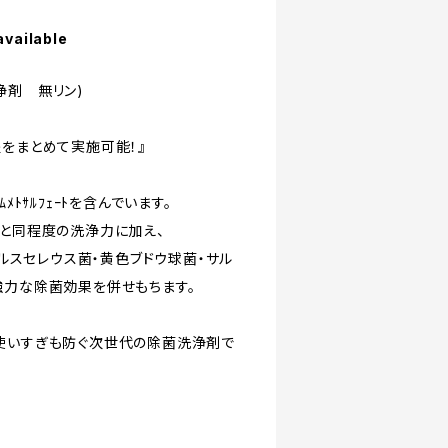
available
浄剤 無リン)
程をまとめて実施可能！』
ｳﾑﾒﾄｻﾙﾌｪｰﾄを含んでいます。
剤と同程度の洗浄力に加え、
バチルスセレウス菌・黄色ブドウ球菌・サル
強力な除菌効果を併せもちます。
使いすぎも防ぐ次世代の除菌洗浄剤で