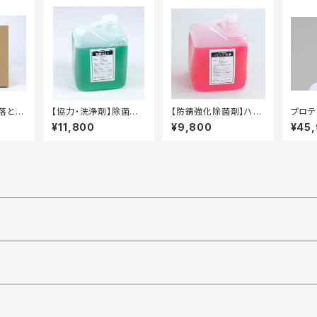
落と
【協力・洗浄剤】除菌MA
【防錆強化除菌剤】ハセ
プロテ
 袋
X 10kg タフテナー
ップ55鉄 10kg タフ
ースッ
¥11,800
¥9,800
¥45
容器
テナー容器
1YM（
枚