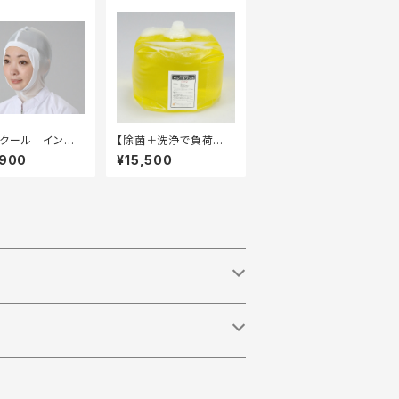
クール インナ
【除菌＋洗浄で負荷軽
ポリタイプFC-41
減】グレードワンS 20k
,900
¥15,500
メガネ穴付） 50
g キュービテナー