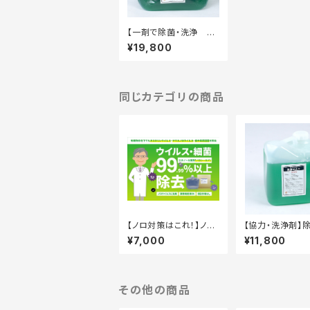
【一剤で除菌・洗浄 ア
レルゲン対策】衛生習
¥19,800
慣 20kg キュービテ
ナー
同じカテゴリの商品
【ノロ対策はこれ！】ノロ
【協力・洗浄剤】
シールド®️ 18kg キュー
X 10kg タフ
¥7,000
¥11,800
ビテナー（20L）×1ケー
容器
ス
その他の商品