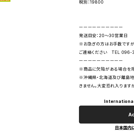
税別：19800
ーーーーーーーーーー
発送目安：20～30営業日
※お急ぎの方はお手数です
ご連絡ください TEL 096-37
ーーーーーーーーーー
※商品に欠陥がある場合を除
※沖縄県・北海道及び離島地
きません。大変恐れ入ります
Internationa
Ad
日本国内