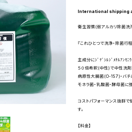
International shipping 
衛生習慣(弱アルカリ除菌洗
『これひとつで洗浄・除菌行
主成分にｼﾞﾃﾞｼﾙｼﾞﾒﾁﾙｱﾝﾓﾆ
５０倍希釈(中性)で中性洗
病原性大腸菌(O-157)・
モネラ菌・乳酸菌・酵母菌に
コストパフォーマンス抜群で
す。
【料金】