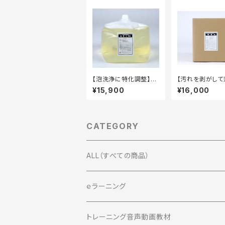
【泡洗浄に特化調整】泡
【汚れを剥がして
名人DXG 20kg キュー
す】除菌洗 20kg
¥15,900
¥16,000
ビテナー
CATEGORY
ALL（すべての商品）
洗浄剤・除菌剤
ｅラーニング
衛生習慣
プロテクール
経営者向けコース
トレーニング音声動画教材