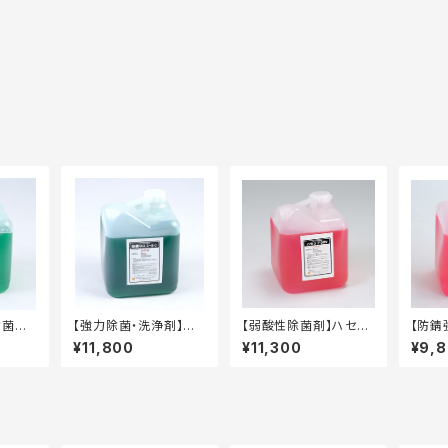
除菌MA
【強力除菌・洗浄剤】除
【弱酸性除菌剤】ハセッ
【防錆
テナー
菌MAX－SC 10kg
プ55RV 10kg タフ
ップ5
¥11,800
¥11,300
¥9,
タフテナー容器
テナー容器
テナー